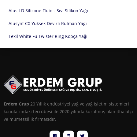
Alusil D Silicone Fluid - Sıvı Silikon Yağı
Alusynt CX Yüksek Devirli Rulman Yağı
Texil White Fu Twister Ring Kopça Yağı
Erdem Grup
20 Yıllık endüstriyel yağ ve yağ işletim sistemleri
konularındaki tecrübesi ile 2020 yılında kurulmuş olan ithalatçı
ve mümessillik firmasıdır.