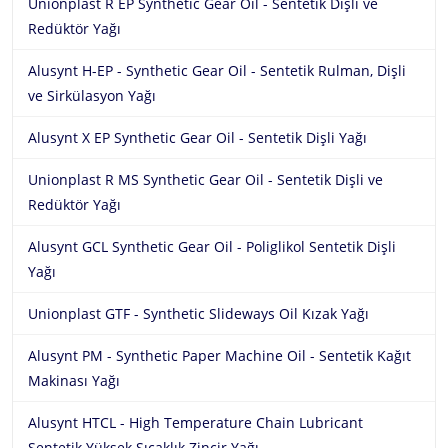
Unionplast R EP Synthetic Gear Oil - Sentetik Dişli ve
Aluchem Teknik Bakım Ürünleri
EG-Chem
İletişim
Redüktör Yağı
Alusynt H-EP - Synthetic Gear Oil - Sentetik Rulman, Dişli
ve Sirkülasyon Yağı
Alusynt X EP Synthetic Gear Oil - Sentetik Dişli Yağı
Unionplast R MS Synthetic Gear Oil - Sentetik Dişli ve
Redüktör Yağı
Alusynt GCL Synthetic Gear Oil - Poliglikol Sentetik Dişli
Yağı
Unionplast GTF - Synthetic Slideways Oil Kızak Yağı
Alusynt PM - Synthetic Paper Machine Oil - Sentetik Kağıt
Makinası Yağı
Alusynt HTCL - High Temperature Chain Lubricant
Sentetik Yüksek Sıcaklık Zincir Yağı