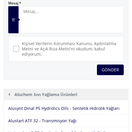
Mesaj *
Kişisel Verilerin Korunması Kanunu, Aydınlatma
Metni ve Açık Rıza Metni'ni okudum, kabul
ediyorum.
GÖNDER
Ürünler
Aluchem
Aluchem Sıvı Yağlama Ürünleri
Hakkımızda
Aluchem
Aluchem Sıvı Yağlama Ürünleri
Alusynt Dinal PS Hydrolics Oils - Sentetik Hidrolik Yağları
Ürünler
Alustart ATF 32 - Transmisyon Yağı
Aluchem Gres Yağlama Ürünleri
Fluitec
Sektörler