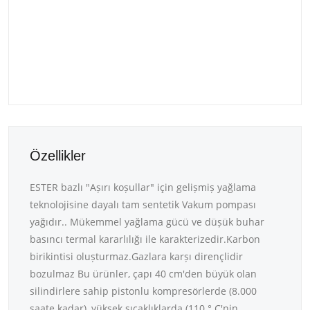
Özellikler
ESTER bazlı "Așırı koșullar" için gelișmiș yağlama
teknolojisine dayalı tam sentetik Vakum pompası
yağıdır.. Mükemmel yağlama gücü ve düșük buhar
basıncı termal kararlılığı ile karakterizedir.Karbon
birikintisi olușturmaz.Gazlara karșı dirençlidir
bozulmaz Bu ürünler, çapı 40 cm'den büyük olan
silindirlere sahip pistonlu kompresörlerde (8.000
saate kadar), yüksek sıcaklıklarda (110 ° C'nin