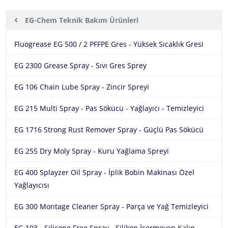
Ürünler
EG-Chem
EG-Chem Teknik Bakım Ürünleri
Hakkımızda
Aluchem
EG-Chem Teknik Bakım Ürünleri
Fluogrease EG 500 / 2 PFFPE Gres - Yüksek Sıcaklık Gresi
Ürünler
Fluitec
EG 2300 Grease Spray - Sıvı Gres Sprey
Yağ Aktarma Pompa ve Aksesuarları
Sektörler
EG-Chem
EG 106 Chain Lube Spray - Zincir Spreyi
Hortum Makaraları
İletişim
EG 215 Multi Spray - Pas Sökücü - Yağlayıcı - Temizleyici
Sızdırmazlık Ürünleri ve Boru Tamir Ürünleri
EG 1716 Strong Rust Remover Spray - Güçlü Pas Sökücü
EG 255 Dry Moly Spray - Kuru Yağlama Spreyi
EG 400 Splayzer Oil Spray - İplik Bobin Makinası Özel
Yağlayıcısı
EG 300 Montage Cleaner Spray - Parça ve Yağ Temizleyici
EG 103 - Silicone Free Spray - Silikon İçermeyen Kalıp