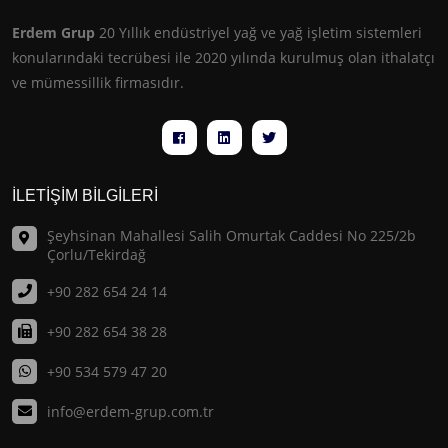
Erdem Grup
20 Yıllık endüstriyel yağ ve yağ işletim sistemleri
konularındaki tecrübesi ile 2020 yılında kurulmuş olan ithalatçı
ve mümessillik firmasıdır.
İLETİŞİM BİLGİLERİ
Şeyhsinan Mahallesi Salih Omurtak Caddesi No 225/2b
Çorlu/Tekirdağ
+90 282 654 24 14
+90 282 654 38 28
+90 534 579 47 20
info@erdem-grup.com.tr