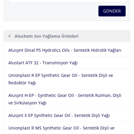
GÖNDER
Ürünler
Aluchem
Aluchem Sıvı Yağlama Ürünleri
Hakkımızda
Aluchem
Aluchem Sıvı Yağlama Ürünleri
Alusynt Dinal PS Hydrolics Oils - Sentetik Hidrolik Yağları
Ürünler
Alustart ATF 32 - Transmisyon Yağı
Aluchem Gres Yağlama Ürünleri
Fluitec
Sektörler
Unionplast R EP Synthetic Gear Oil - Sentetik Dişli ve
Aluchem Teknik Bakım Ürünleri
EG-Chem
İletişim
Redüktör Yağı
Alusynt H-EP - Synthetic Gear Oil - Sentetik Rulman, Dişli
ve Sirkülasyon Yağı
Alusynt X EP Synthetic Gear Oil - Sentetik Dişli Yağı
Unionplast R MS Synthetic Gear Oil - Sentetik Dişli ve