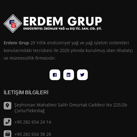
Erdem Grup
20 Yıllık endüstriyel yağ ve yağ işletim sistemleri
konularındaki tecrübesi ile 2020 yılında kurulmuş olan ithalatçı
ve mümessillik firmasıdır.
İLETİŞİM BİLGİLERİ
Şeyhsinan Mahallesi Salih Omurtak Caddesi No 225/2b
Çorlu/Tekirdağ
+90 282 654 24 14
+90 282 654 38 28