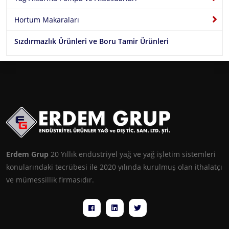
Sektörler
EG-Chem
Hortum Makaraları
İletişim
Sızdırmazlık Ürünleri ve Boru Tamir Ürünleri
Erdem Grup
20 Yıllık endüstriyel yağ ve yağ işletim sistemleri
konularındaki tecrübesi ile 2020 yılında kurulmuş olan ithalatçı
ve mümessillik firmasıdır.