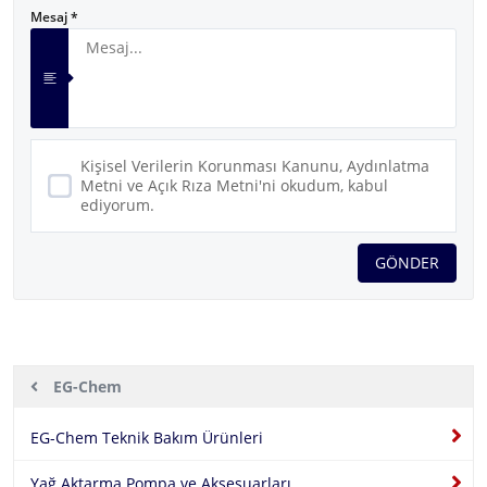
Mesaj *
Kişisel Verilerin Korunması Kanunu, Aydınlatma
Metni ve Açık Rıza Metni'ni okudum, kabul
ediyorum.
GÖNDER
Ürünler
EG-Chem
Hakkımızda
Aluchem
EG-Chem Teknik Bakım Ürünleri
Ürünler
Fluitec
Yağ Aktarma Pompa ve Aksesuarları