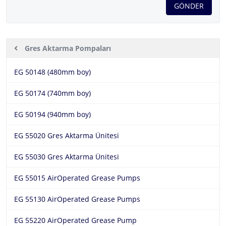
GÖNDER
Ürünler
EG-Chem
Yağ Aktarma Pompa ve Aksesuarları
Gres Aktarma Pompaları
Hakkımızda
Aluchem
EG-Chem Teknik Bakım Ürünleri
Sıvı Aktarma Pompaları
EG 50148 (480mm boy)
Ürünler
Fluitec
Yağ Aktarma Pompa ve Aksesuarları
Gres Aktarma Pompaları
EG 50174 (740mm boy)
Sektörler
EG-Chem
EG 50194 (940mm boy)
Otomatik Yağlayıcılar
Hortum Makaraları
İletişim
EG 55020 Gres Aktarma Ünitesi
Sızdırmazlık Ürünleri ve Boru Tamir Ürünleri
EG 55030 Gres Aktarma Ünitesi
EG 55015 AirOperated Grease Pumps
EG 55130 AirOperated Grease Pumps
EG 55220 AirOperated Grease Pump