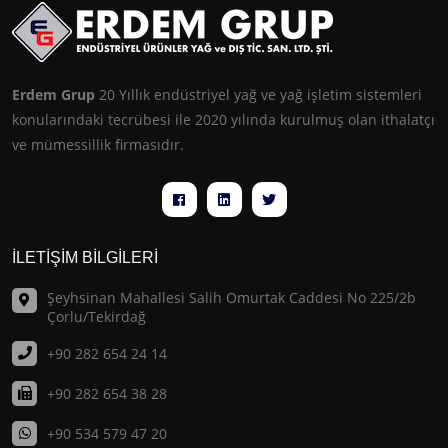
Erdem Grup
20 Yıllık endüstriyel yağ ve yağ işletim sistemleri
konularındaki tecrübesi ile 2020 yılında kurulmuş olan ithalatçı
ve mümessillik firmasıdır.
İLETİŞİM BİLGİLERİ
Şeyhsinan Mahallesi Salih Omurtak Caddesi No 225/2b
Çorlu/Tekirdağ
+90 282 654 24 14
+90 282 654 38 28
+90 534 579 47 20