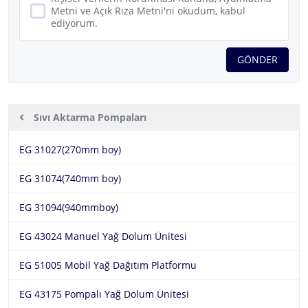
Metni ve Açık Rıza Metni'ni okudum, kabul
ediyorum.
GÖNDER
Ürünler
EG-Chem
Yağ Aktarma Pompa ve Aksesuarları
Sıvı Aktarma Pompaları
Hakkımızda
Aluchem
EG-Chem Teknik Bakım Ürünleri
Sıvı Aktarma Pompaları
EG 31027(270mm boy)
Ürünler
Fluitec
Yağ Aktarma Pompa ve Aksesuarları
EG 31074(740mm boy)
Gres Aktarma Pompaları
Sektörler
EG-Chem
EG 31094(940mmboy)
Otomatik Yağlayıcılar
Hortum Makaraları
İletişim
EG 43024 Manuel Yağ Dolum Ünitesi
Sızdırmazlık Ürünleri ve Boru Tamir Ürünleri
EG 51005 Mobil Yağ Dağıtım Platformu
EG 43175 Pompalı Yağ Dolum Ünitesi