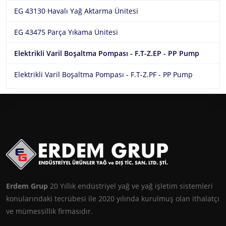
EG 43130 Havalı Yağ Aktarma Ünitesi
EG 43475 Parça Yıkama Ünitesi
Elektrikli Varil Boşaltma Pompası - F.T-Z.EP - PP Pump
Elektrikli Varil Boşaltma Pompası - F.T-Z.PF - PP Pump
Erdem Grup
20 Yıllık endüstriyel yağ ve yağ işletim sistemleri
konularındaki tecrübesi ile 2020 yılında kurulmuş olan ithalatçı
ve mümessillik firmasıdır.