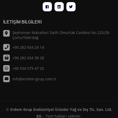
İLETİŞİM BİLGİLERİ
Şeyhsinan Mahallesi Salih Omurtak Caddesi No 225/2b
Çorlu/Tekirdağ
+90 282 654 24 14
+90 282 654 38 28
+90 534 579 47 20
info@erdem-grup.com.tr
©
Erdem Grup Endüstriyel Ürünler Yağ ve Dış Tic. San. Ltd.
Şti.
- Tüm hakları saklıdır.